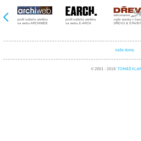
profil našeho ateliéru
profil našeho ateliéru
naše stavby v čas
na webu ARCHIWEB
na webu E-ARCH
DŘEVO & STAVB
naše domy
TOMÁŠ KLA
© 2001 - 2019: