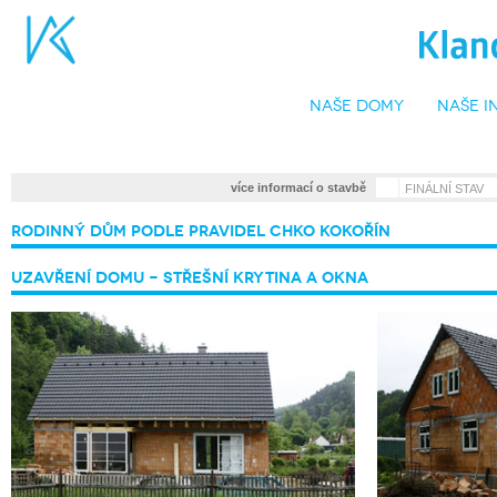
naše domy
naše i
•
více informací o stavbě
FINÁLNÍ STAV
Rodinný dům podle pravidel CHKO Kokořín
Uzavření domu - střešní krytina a okna