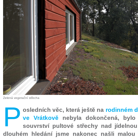
Zelená vegetační střecha
P
osledních věc, která ještě na
rodinném d
ve Vrátkově
nebyla dokončená, bylo 
souvrství pultové střechy nad jídelno
dlouhém hledání jsme nakonec našli malou z