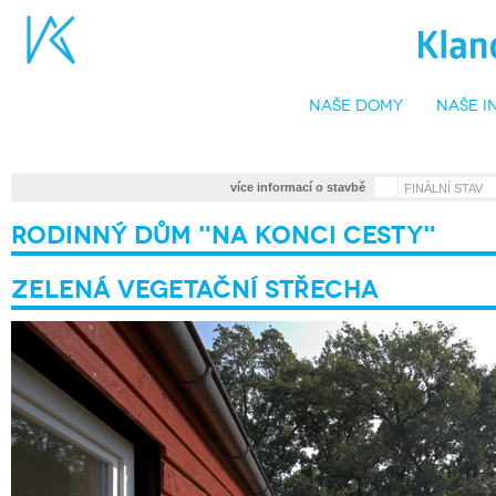
naše domy
naše i
•
více informací o stavbě
FINÁLNÍ STAV
Rodinný dům "Na konci cesty"
Zelená vegetační střecha