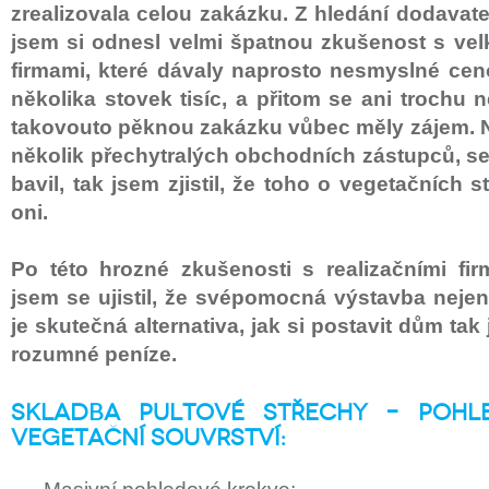
zrealizovala celou zakázku. Z hledání dodavat
jsem si odnesl velmi špatnou zkušenost s ve
firmami, které dávaly naprosto nesmyslné ce
několika stovek tisíc, a přitom se ani trochu 
takovouto pěknou zakázku vůbec měly zájem. Na
několik přechytralých obchodních zástupců, se
bavil, tak jsem zjistil, že toho o vegetačních 
oni.
Po této hrozné zkušenosti s realizačními fi
jsem se ujistil, že svépomocná výstavba neje
je skutečná alternativa, jak si postavit dům tak
rozumné peníze.
Skladba pultové střechy – pohl
vegetační souvrství: