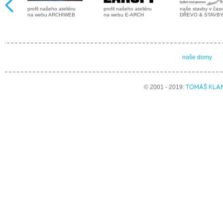
profil našeho ateliéru
profil našeho ateliéru
naše stavby v čas
na webu ARCHIWEB
na webu E-ARCH
DŘEVO & STAVB
naše domy
TOMÁŠ KLA
© 2001 - 2019: